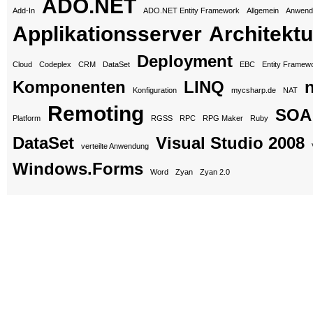
ADO.NET
Add-In
ADO.NET Entity Framework
Allgemein
Anwend
Applikationsserver
Architektu
Deployment
Cloud
Codeplex
CRM
DataSet
EBC
Entity Framew
Komponenten
LINQ
n
Konfiguration
mycsharp.de
NAT
Remoting
SOA
Platform
RGSS
RPC
RPG Maker
Ruby
DataSet
Visual Studio 2008
verteilte Anwendung
Windows.Forms
Word
Zyan
Zyan 2.0