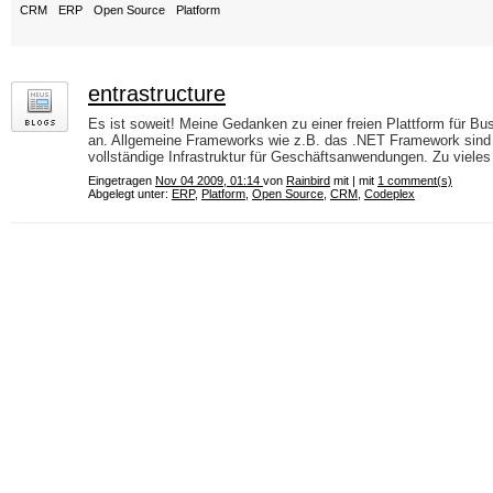
CRM
ERP
Open Source
Platform
entrastructure
Es ist soweit! Meine Gedanken zu einer freien Plattform für 
an. Allgemeine Frameworks wie z.B. das .NET Framework sind z
vollständige Infrastruktur für Geschäftsanwendungen. Zu vieles 
Eingetragen
Nov 04 2009, 01:14
von
Rainbird
mit | mit
1 comment(s)
Abgelegt unter:
ERP
,
Platform
,
Open Source
,
CRM
,
Codeplex