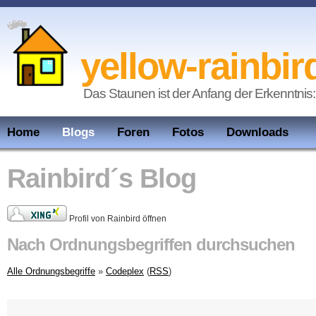
yellow-rainbir
Das Staunen ist der Anfang der Erkenntnis:
Home
Blogs
Foren
Fotos
Downloads
Rainbird´s Blog
Profil von Rainbird öffnen
Nach Ordnungsbegriffen durchsuchen
Alle Ordnungsbegriffe
»
Codeplex
(
RSS
)