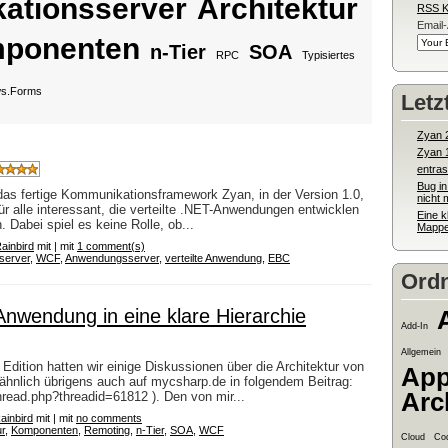
kationsserver
Architektur
RSS 
Email
ponenten
n-Tier
SOA
RPC
Typisiertes
s.Forms
Letz
Zyan 
Zyan 1.
entras
Bug in
das fertige Kommunikationsframework Zyan, in der Version 1.0,
nicht 
ür alle interessant, die verteilte .NET-Anwendungen entwicklen
Eine 
. Dabei spiel es keine Rolle, ob...
Mappe
ainbird
mit | mit
1 comment(s)
sserver
,
WCF
,
Anwendungsserver
,
verteilte Anwendung
,
EBC
Ordn
 Anwendung in eine klare Hierarchie
Add-In
Allgemein
 Edition hatten wir einige Diskussionen über die Architektur von
App
nlich übrigens auch auf mycsharp.de in folgendem Beitrag:
Arc
read.php?threadid=61812 ). Den von mir...
ainbird
mit | mit
no comments
ur
,
Komponenten
,
Remoting
,
n-Tier
,
SOA
,
WCF
Cloud
Co