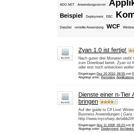
Appli
ADO.NET
Anwendungsserver
Kom
Beispiel
Deployment
EBC
WCF
DataSet
verteilte Anwendung
Window
Zyan 1.0 ist fertig!
Nach guten drei Monaten steht 
zum Download bereit. Zyan ist f
oder erst noch entwicklen wollen
Eingetragen
Dez 20 2010, 08:55
von
R
Abgelegt unter:
Remoting
,
Applikation
Dienste einer n-Tier
bringen
Auf der guide to C# Live! Winter
Business Anwendungen ( Ganz äh
http://www.mycsharp.de/wbb2/th
Eingetragen
Nov 11 2008, 09:23
von
R
Abgelegt unter:
Deployment
,
Architekt