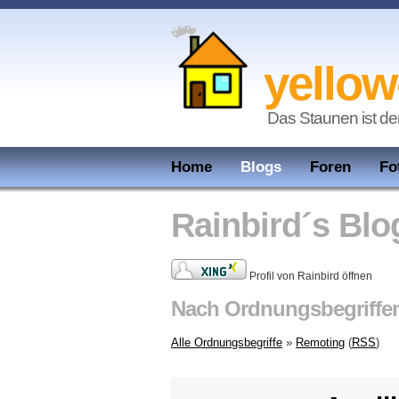
yellow
Das Staunen ist de
Home
Blogs
Foren
Fo
Rainbird´s Blo
Profil von Rainbird öffnen
Nach Ordnungsbegriffe
Alle Ordnungsbegriffe
»
Remoting
(
RSS
)