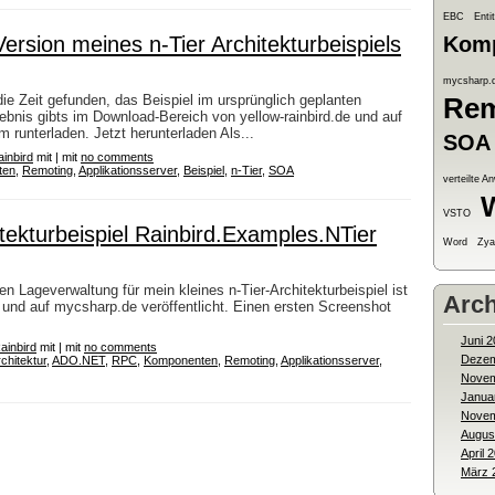
EBC
Enti
ersion meines n-Tier Architekturbeispiels
Kom
mycsharp.
die Zeit gefunden, das Beispiel im ursprünglich geplanten
Rem
ebnis gibts im Download-Bereich von yellow-rainbird.de und auf
runterladen. Jetzt herunterladen Als...
SOA
inbird
mit | mit
no comments
ten
,
Remoting
,
Applikationsserver
,
Beispiel
,
n-Tier
,
SOA
verteilte 
VSTO
tekturbeispiel Rainbird.Examples.NTier
Word
Zya
Lageverwaltung für mein kleines n-Tier-Architekturbeispiel ist
Arch
er und auf mycsharp.de veröffentlicht. Einen ersten Screenshot
Juni 2
ainbird
mit | mit
no comments
Dezem
chitektur
,
ADO.NET
,
RPC
,
Komponenten
,
Remoting
,
Applikationsserver
,
Novem
Janua
Novem
Augus
April 
März 