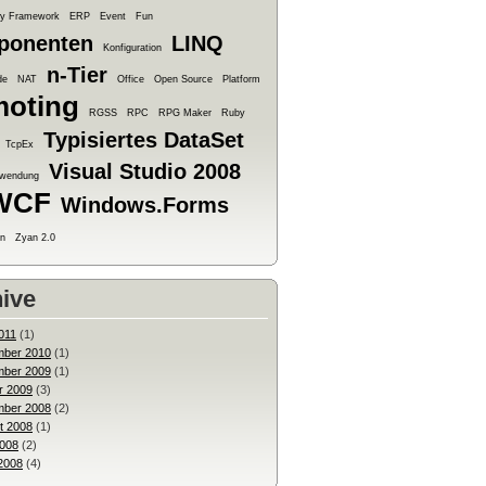
ty Framework
ERP
Event
Fun
ponenten
LINQ
Konfiguration
n-Tier
de
NAT
Office
Open Source
Platform
oting
RGSS
RPC
RPG Maker
Ruby
Typisiertes DataSet
TcpEx
Visual Studio 2008
Anwendung
WCF
Windows.Forms
n
Zyan 2.0
ive
011
(1)
ber 2010
(1)
ber 2009
(1)
r 2009
(3)
ber 2008
(2)
t 2008
(1)
2008
(2)
2008
(4)