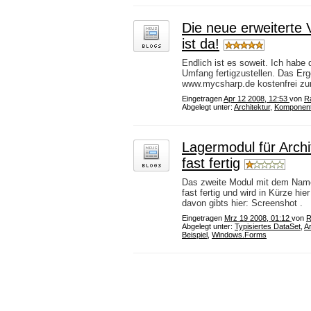
Die neue erweiterte V
ist da!
Endlich ist es soweit. Ich habe 
Umfang fertigzustellen. Das Erg
www.mycsharp.de kostenfrei zum 
Eingetragen
Apr 12 2008, 12:53
von
Ra
Abgelegt unter:
Architektur
,
Komponen
Lagermodul für Archi
fast fertig
Das zweite Modul mit dem Namen 
fast fertig und wird in Kürze hi
davon gibts hier: Screenshot .
Eingetragen
Mrz 19 2008, 01:12
von
R
Abgelegt unter:
Typisiertes DataSet
,
Ar
Beispiel
,
Windows.Forms