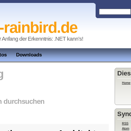
-rainbird.de
r Anfang der Erkenntnis: .NET kann's!
tos
Downloads
g
Dies
Home
n durchsuchen
Synd
RSS
Atom