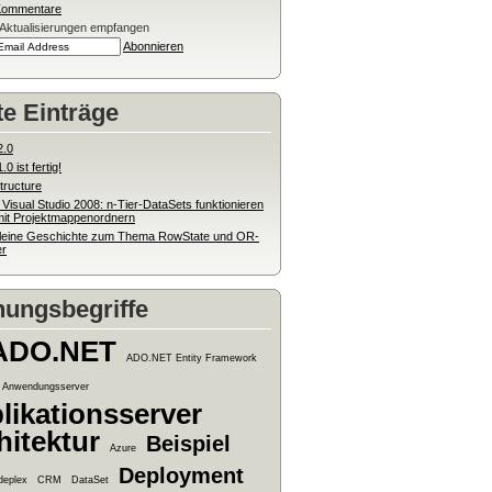
Kommentare
-Aktualisierungen empfangen
Abonnieren
te Einträge
2.0
0 ist fertig!
tructure
 Visual Studio 2008: n-Tier-DataSets funktionieren
mit Projektmappenordnern
kleine Geschichte zum Thema RowState und OR-
r
ungsbegriffe
ADO.NET
ADO.NET Entity Framework
Anwendungsserver
likationsserver
hitektur
Beispiel
Azure
Deployment
deplex
CRM
DataSet