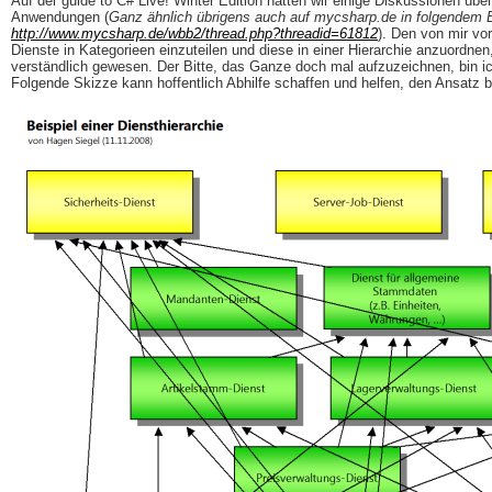
Auf der guide to C# Live! Winter Edition hatten wir einige Diskussionen übe
Anwendungen (
Ganz ähnlich übrigens auch auf mycsharp.de in folgendem B
http://www.mycsharp.de/wbb2/thread.php?threadid=61812
). Den von mir vor
Dienste in Kategorieen einzuteilen und diese in einer Hierarchie anzuordne
verständlich gewesen. Der Bitte, das Ganze doch mal aufzuzeichnen, bin
Folgende Skizze kann hoffentlich Abhilfe schaffen und helfen, den Ansatz 