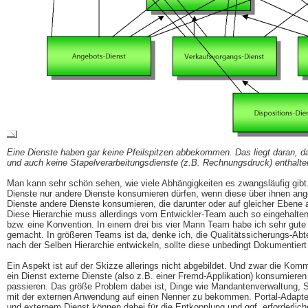
Eine Dienste haben gar keine Pfeilspitzen abbekommen. Das liegt daran, da
und auch keine Stapelverarbeitungsdienste (z.B. Rechnungsdruck) enthalte
Man kann sehr schön sehen, wie viele Abhängigkeiten es zwangsläufig gibt. 
Dienste nur andere Dienste konsumieren dürfen, wenn diese über ihnen ang
Dienste andere Dienste konsumieren, die darunter oder auf gleicher Ebene 
Diese Hierarchie muss allerdings vom Entwickler-Team auch so eingehalten
bzw. eine Konvention. In einem drei bis vier Mann Team habe ich sehr gut
gemacht. In größeren Teams ist da, denke ich, die Qualitätssicherungs-Abte
nach der Selben Hierarchie entwickeln, sollte diese unbedingt Dokumentiert
Ein Aspekt ist auf der Skizze allerings nicht abgebildet. Und zwar die Ko
ein Dienst externe Dienste (also z.B. einer Fremd-Applikation) konsumieren
passieren. Das größe Problem dabei ist, Dinge wie Mandantenverwaltung, S
mit der externen Anwendung auf einen Nenner zu bekommen. Portal-Adapt
und externem Dienst können dabei für die Entkopplung und ggf. erforderlich