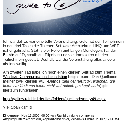
Ich war da! Es war eine tolle Veranstaltung. Golo hat den Teilnehmern
in den drei Tagen die Themen Software-Architektur, LINQ und WPF
näher gebracht. Statt vieler Folien und langen Monologen, hat der
Eisbär
auf Dynamik am Flipchart und viel Interaktion mit den
Teilnehmern gesetzt. Deshalb war die Veranstaltung alles andere
als langweilig.
Am zweiten Tag habe ich noch einen kleinen Beitrag zum Thema
Windows Communication Foundation
beigesteuert. Den Quellcode
meiner zwei kleinen WCF-Demos (
und der net.tcp-Versionen, die
beim live Codieren leider nicht auf anhieb geklappt hatte
) gibts
hier zum runterladen:
http://yellow-rainbird.de/files/folders/quellcode/entry49.aspx
Viel Spaß damit!
Eingetragen
Nov 11 2008, 09:00
von
Rainbird
mit
no comments
Abgelegt unter:
Architektur
,
Applikationsserver
,
Windows.Forms
,
n-Tier
,
SOA
,
WCF