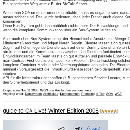
Ein generischer Weg wäre z.B. der BizTalk Server.
Wenn man SOA ernsthaft umsetzen möchte, muss es sogar so sein, dass al
austauschbar sind. Das würde bedeuten, dass jeder Dienst auch eigene Kont
konsumiert.
Ohne Bus-System geht dann natürlich nichts mehr. Der Entwicklungs- und T
wenn die komplette Kommunikation über ein Bus-System laufen soll.
Aber auch ohne Bus-System bringt der Hierarchische-Ansatz eine Menge. D
Mindestmaß reduziert und folgen klaren Regeln. Dienste lassen sich gut te
Zugriff auf höher liegende Dienste auch auf einen Dummy-Dienst umleiten ka
strukturiert und die Kommunikation zwischen den Diensten funktioniert über e
Entwicklungsarbeit im Team lässt sich gut Aufteilen und parallele Entwicklu
man Contract-First durchzieht - auch kein Problem. Die Entwicklung solcher
komplexe Container-Modelle oder Vererbungsbäume gebunden. Die Einarbeit
minimal - vorausgesetzt die Infrastrukturdienste (oben gelb dargestellt) st
intuitive
API für die Infrastruktur geschaffen (z.B. generischen Service-Locator, Micr
den Sicherheitsdienst und das Locking).
Eingetragen
Nov 11 2008, 09:23
von
Rainbird
mit
no comments
Abgelegt unter:
Deployment
,
Architektur
,
Komponenten
,
Remoting
,
n-Tier
,
SOA
,
WCF
guide to C# Live! Winter Edition 2008